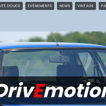
LITÉ DOUCE
EVÈNEMENTS
NEWS
VINTAGE
PA
Driv
E
motio