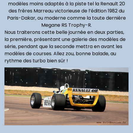
modèles moins adaptés à la piste tel la Renault 20
des frères Marreau victorieuse de l’édition 1982 du
Paris-Dakar, ou moderne comme la toute dernière
Megane RS Trophy-R.
Nous traiterons cette belle journée en deux parties,
la première, présentant une galerie des modèles de
Renault Clio VI
Citroën
Sko
série, pendant que la seconde mettra en avant les
Ultra
hybride, le
SpaceTourer,
l’él
modèles de courses. Allez zou, bonne balade, au
ur (...)
changement (...)
gros porteur
pri
rythme des turbo bien sûr !