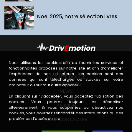
Noel 2025, notre sélection livres
Driv
E
motion
AUTO
Nous utilisons les cookies afin de fournir les services et
fonctionnalités proposés sur notre site et afin d’améliorer
MOTO
l’expérience de nos utilisateurs. Les cookies sont des
MOBILITÉ DOUCE
données qui sont téléchargés ou stockés sur votre
EVÈNEMENTS
ordinateur ou sur tout autre appareil.
NEWS
En cliquant sur ”J’accepte”, vous acceptez l’utilisation des
VINTAGE
cookies. Vous pourrez toujours les désactiver
PASSION
ultérieurement. Si vous supprimez ou désactivez nos
TECHNO
cookies, vous pourriez rencontrer des interruptions ou des
problèmes d’accès au site.
NOUS CONTACTER