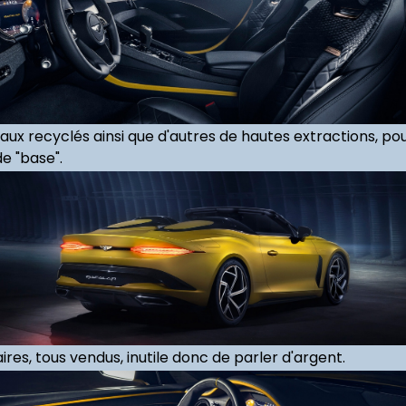
aux recyclés ainsi que d'autres de hautes extractions, 
e "base".
res, tous vendus, inutile donc de parler d'argent.