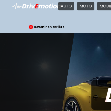
Driv
E
motion
AUTO
MOTO
MOBI
Revenir en arrière