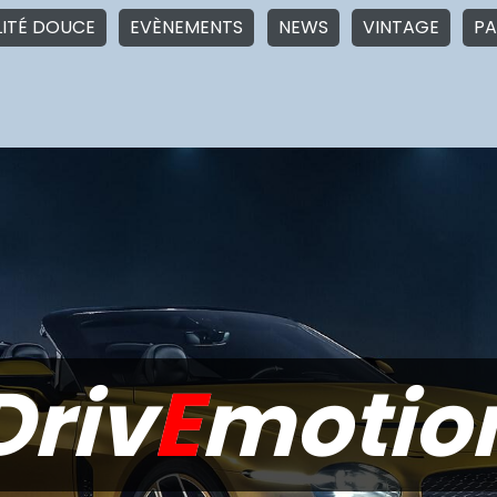
LITÉ DOUCE
EVÈNEMENTS
NEWS
VINTAGE
PA
Driv
E
motio