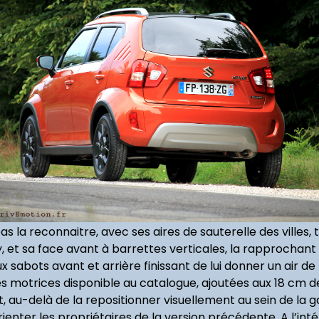
 pas la reconnaitre, avec ses aires de sauterelle des vill
, et sa face avant à barrettes verticales, la rapprochant 
 sabots avant et arrière finissant de lui donner un air de 
 motrices disponible au catalogue, ajoutées aux 18 cm de 
t, au-delà de la repositionner visuellement au sein de la
rienter les propriétaires de la version précédente. A l’int