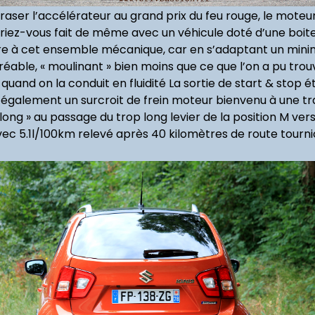
d’écraser l’accélérateur au grand prix du feu rouge, le mot
ez-vous fait de même avec un véhicule doté d’une boite m
ierre à cet ensemble mécanique, car en s’adaptant un mini
able, « moulinant » bien moins que ce que l’on a pu trou
and on la conduit en fluidité La sortie de start & stop 
 également un surcroit de frein moteur bienvenu à une t
ong » au passage du trop long levier de la position M ve
c 5.1l/100km relevé après 40 kilomètres de route tournico