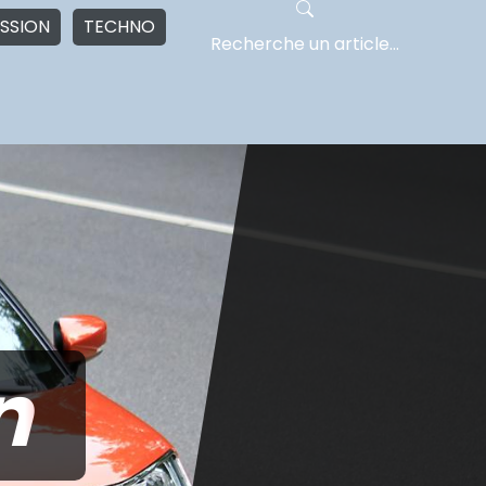
SSION
TECHNO
n