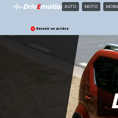
Driv
E
motion
AUTO
MOTO
MOBI
Revenir en arrière